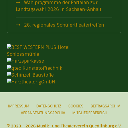
Wahlprogramme der Parteien zur
Landtagswahl 2026 in Sachsen-Anhalt
26. regionales Schülertheatertreffen
IMPRESSUM
DATENSCHUTZ
COOKIES
BEITRAGSARCHIV
VERANSTALTUNGSARCHIV
MITGLIEDERBEREICH
© 2023 - 2026 Musik- und Theaterverein Quedlinburg e.V.