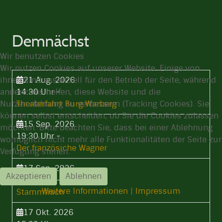
Demnächst
Wir benutzen Cookies
Wir nutzen Cookies auf unserer Website. Einige von
ihnen sind essenziell für den Betrieb der Seite, während
21 Aug. 2026
andere uns helfen, diese Website und die
14:30 Uhr
-
Nutzererfahrung zu verbessern (Tracking Cookies). Sie
Theaterfahrt Burg Warberg
können selbst entscheiden, ob Sie die Cookies zulassen
15 Sep. 2026
möchten. Bitte beachten Sie, dass bei einer Ablehnung
19:30 Uhr
-
womöglich nicht mehr alle Funktionalitäten der Seite zur
Der französiche Wagner
Verfügung stehen.
17 Sep. 2026
Akzeptieren
Ablehnen
19:30 Uhr
-
Weitere Informationen
|
Impressum
Stammtisch
17 Okt. 2026