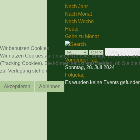
Nach Jahr
Nach Monat
Nach Woche
Heute
Gehe zu Monat
Wir benutzen Cookies
Gehe zu Mona
Wir nutzen Cookies auf unserer Website. Einige von ihnen sind
Vorheriger Tag
(Tracking Cookies). Sie können selbst entscheiden, ob Sie die
Sonntag, 28. Juli 2024
zur Verfügung stehen.
Folgetag
Es wurden keine Events gefunde
Akzeptieren
Ablehnen