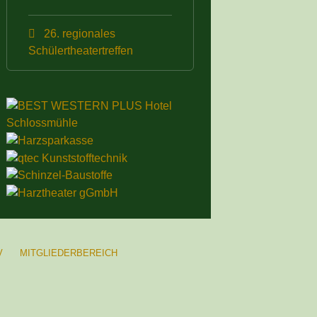
26. regionales
Schülertheatertreffen
V
MITGLIEDERBEREICH