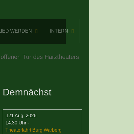
LIED WERDEN
INTERN
 offenen Tür des Harztheaters
Demnächst
21 Aug. 2026
14:30 Uhr
-
Theaterfahrt Burg Warberg