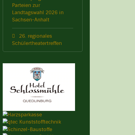
Parteien zur
Landtagswahl 2026 in
Sachsen-Anhalt
26. regionales
Schülertheatertreffen