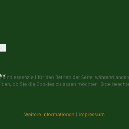
at
den
 sind essenziell für den Betrieb der Seite, während ande
eiden, ob Sie die Cookies zulassen möchten. Bitte beach
Weitere Informationen
|
Impressum