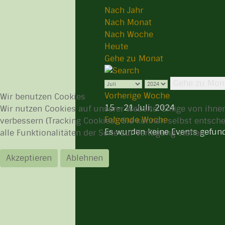
Nach Jahr
Nach Monat
Nach Woche
Heute
Gehe zu Monat
Gehe zu Mon
Vorherige Woche
Wir benutzen Cookies
15 - 21 Juli, 2024
Wir nutzen Cookies auf unserer Website. Einige von ihnen
Folgende Woche
verbessern (Tracking Cookies). Sie können selbst entsch
Es wurden keine Events gefun
alle Funktionalitäten der Seite zur Verfügung stehen.
Akzeptieren
Ablehnen