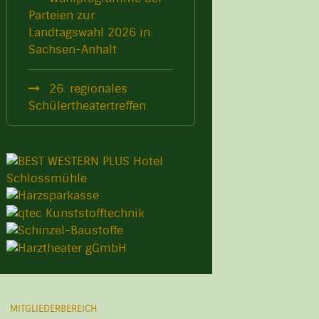
Parteien zur
Landtagswahl 2026 in
Sachsen-Anhalt
26. regionales
Schülertheatertreffen
MITGLIEDERBEREICH