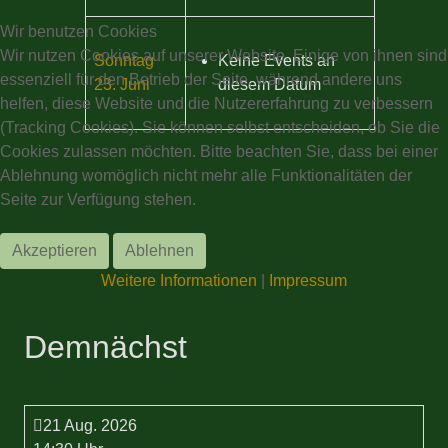
Wir benutzen Cookies
Wir nutzen Cookies auf unserer Website. Einige von ihnen sind
Sonntag
Keine Events an
essenziell für den Betrieb der Seite, während andere uns
23. Juni
diesem Datum
helfen, diese Website und die Nutzererfahrung zu verbessern
(Tracking Cookies). Sie können selbst entscheiden, ob Sie die
Cookies zulassen möchten. Bitte beachten Sie, dass bei einer
Ablehnung womöglich nicht mehr alle Funktionalitäten der
Seite zur Verfügung stehen.
Akzeptieren
Ablehnen
Weitere Informationen
|
Impressum
Demnächst
21 Aug. 2026