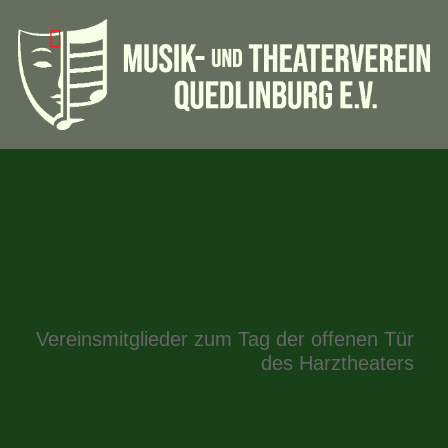
Vereinsmitglieder zum Tag der offenen Tür
des Harztheaters