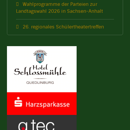
Wahlprogramme der Parteien zur
Landtagswahl 2026 in Sachsen-Anhalt
26. regionales Schülertheatertreffen