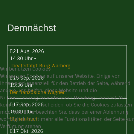
Demnächst
21 Aug. 2026
14:30 Uhr
-
Theaterfahrt Burg Warberg
Wir benutzen Cookies
Wir nutzen Cookies auf unserer Website. Einige von
15 Sep. 2026
ihnen sind essenziell für den Betrieb der Seite, während
19:30 Uhr
-
andere uns helfen, diese Website und die
Der französiche Wagner
Nutzererfahrung zu verbessern (Tracking Cookies). Sie
17 Sep. 2026
können selbst entscheiden, ob Sie die Cookies zulassen
19:30 Uhr
-
möchten. Bitte beachten Sie, dass bei einer Ablehnung
Stammtisch
womöglich nicht mehr alle Funktionalitäten der Seite zur
Verfügung stehen.
17 Okt. 2026