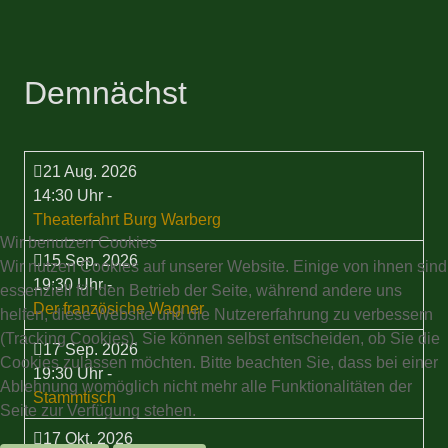
Demnächst
21 Aug. 2026
14:30 Uhr
-
Theaterfahrt Burg Warberg
Wir benutzen Cookies
15 Sep. 2026
Wir nutzen Cookies auf unserer Website. Einige von ihnen sind
19:30 Uhr
-
essenziell für den Betrieb der Seite, während andere uns
Der französiche Wagner
helfen, diese Website und die Nutzererfahrung zu verbessern
(Tracking Cookies). Sie können selbst entscheiden, ob Sie die
17 Sep. 2026
Cookies zulassen möchten. Bitte beachten Sie, dass bei einer
19:30 Uhr
-
Ablehnung womöglich nicht mehr alle Funktionalitäten der
Stammtisch
Seite zur Verfügung stehen.
17 Okt. 2026