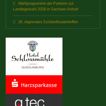
Wahlprogramme der Parteien zur
Landtagswahl 2026 in Sachsen-Anhalt
26. regionales Schülertheatertreffen