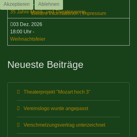
Akzeptieren
Ablehnen
15:00 Uhr
-
35 Jahre Musik- und Theaterverein
Weitere Informationen
|
Impressum
03 Dez. 2026
18:00 Uhr
-
Weihnachtsfeier
Neueste Beiträge
Theaterprojekt "Mozart hoch 3"
Vereinslogo wurde angepasst
Verschmelzungsvertrag unterzeichnet