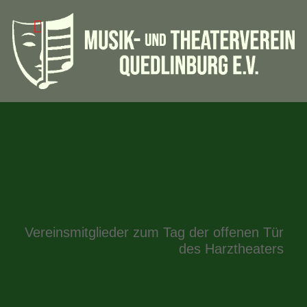
Vereinsmitglieder zum Tag der offenen Tür
des Harztheaters