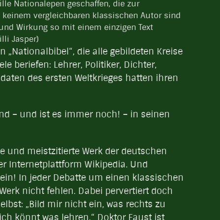
lle Nationalepen geschaffen, die zur
i keinem vergleichbaren klassischen Autor sind
und Wirkung so mit einem einzigen Text
lli Jasper)
 „Nationalbibel“, die alle gebildeten Kreise
e beriefen: Lehrer, Politiker, Dichter,
daten des ersten Weltkrieges hatten ihren
nd – und ist es immer noch! – in seinen
te und meistzitierte Werk der deutschen
der Internetplattform Wikipedia. Und
sein! In jeder Debatte um einen klassischen
erk nicht fehlen. Dabei pervertiert doch
lbst: „Bild mir nicht ein, was rechts zu
, ich könnt was lehren.“ Doktor Faust ist