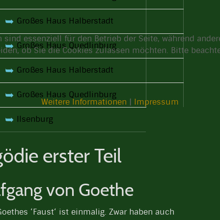
➥
Großes Haus Halberstadt
 sind essenziell für den Betrieb der Seite, während ande
➥
Großes Haus Quedlinburg
eiden, ob Sie die Cookies zulassen möchten. Bitte beach
➥
Großes Haus Halberstadt
➥
Großes Haus Quedlinburg
Weitere Informationen
|
Impressum
➥
Ilsenburg
ödie erster Teil
fgang von Goethe
oethes ‘Faust‘ ist einmalig. Zwar haben auch