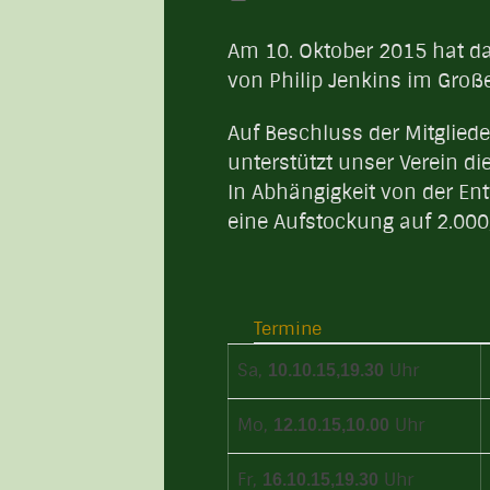
Am 10. Oktober 2015 hat da
von Philip Jenkins im Groß
Auf Beschluss der Mitglie
unterstützt unser Verein di
In Abhängigkeit von der E
eine Aufstockung auf 2.000,
Termine
Sa,
Uhr
10.10.15,
19.30
Mo,
Uhr
12.10.15,
10.00
Fr,
Uhr
16.10.15,
19.30