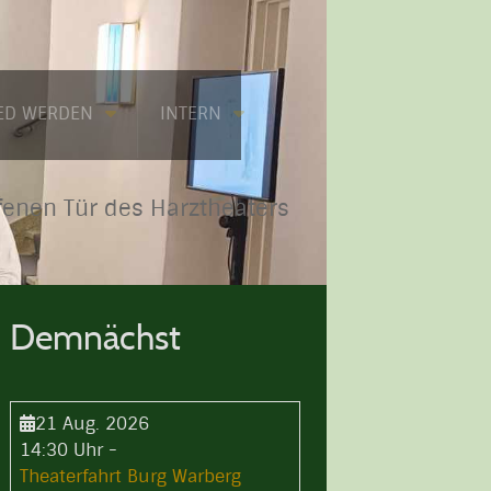
IED WERDEN
INTERN
fenen Tür des Harztheaters
Demnächst
21 Aug. 2026
14:30 Uhr
-
Theaterfahrt Burg Warberg