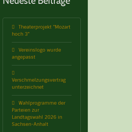
Neueste Beiträge
Theaterprojekt "Mozart
hoch 3"
Vereinslogo wurde
angepasst
Verschmelzungsvertrag
unterzeichnet
Wahlprogramme der
Parteien zur
Landtagswahl 2026 in
Sachsen-Anhalt