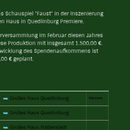
s Schauspiel "Faust" in der Inszenierung
en Haus in Quedlinburg Premiere.
derversammlung im Februar diesen Jahres
ese Produktion mit insgesamt 1.500,00 €.
ntwicklung des Spendenaufkommens ist
00 € geplant.
➥
Großes Haus Quedlinburg
Premiere
➥
Großes Haus Quedlinburg
➥
Großes Haus Halberstadt