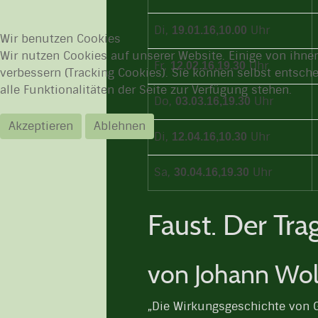
Di,
Uhr
19.01.16,
10.00
Wir benutzen Cookies
Wir nutzen Cookies auf unserer Website. Einige von ihnen
Fr,
Uhr
12.02.16,
19.30
verbessern (Tracking Cookies). Sie können selbst entsch
alle Funktionalitäten der Seite zur Verfügung stehen.
Do,
Uhr
03.03.16,
19.30
Akzeptieren
Ablehnen
Di,
Uhr
12.04.16,
10.30
Sa,
Uhr
30.04.16,
19.30
Faust. Der Trag
von Johann Wol
„Die Wirkungsgeschichte von G