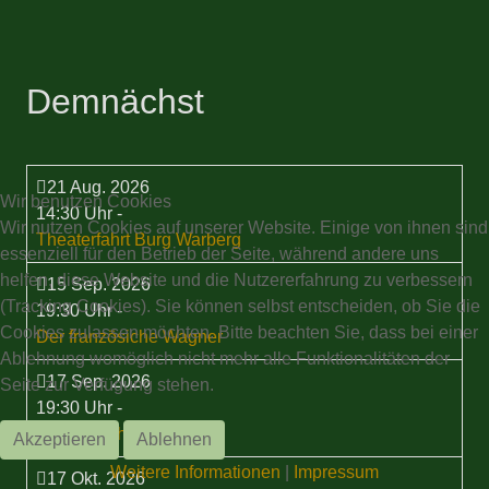
Demnächst
21 Aug. 2026
Wir benutzen Cookies
14:30 Uhr
-
Wir nutzen Cookies auf unserer Website. Einige von ihnen sind
Theaterfahrt Burg Warberg
essenziell für den Betrieb der Seite, während andere uns
helfen, diese Website und die Nutzererfahrung zu verbessern
15 Sep. 2026
(Tracking Cookies). Sie können selbst entscheiden, ob Sie die
19:30 Uhr
-
Cookies zulassen möchten. Bitte beachten Sie, dass bei einer
Der französiche Wagner
Ablehnung womöglich nicht mehr alle Funktionalitäten der
17 Sep. 2026
Seite zur Verfügung stehen.
19:30 Uhr
-
Stammtisch
Akzeptieren
Ablehnen
Weitere Informationen
|
Impressum
17 Okt. 2026