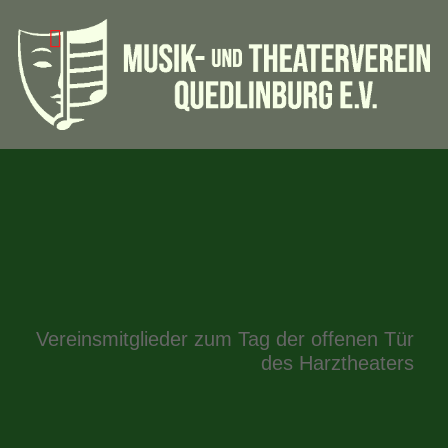
Vereinsmitglieder zum Tag der offenen Tür
des Harztheaters