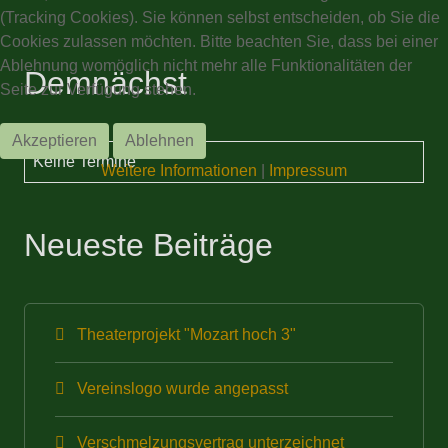
(Tracking Cookies). Sie können selbst entscheiden, ob Sie die
Cookies zulassen möchten. Bitte beachten Sie, dass bei einer
Ablehnung womöglich nicht mehr alle Funktionalitäten der
Demnächst
Seite zur Verfügung stehen.
Akzeptieren
Ablehnen
Keine Termine
Weitere Informationen
|
Impressum
Neueste Beiträge
Theaterprojekt "Mozart hoch 3"
Vereinslogo wurde angepasst
Verschmelzungsvertrag unterzeichnet