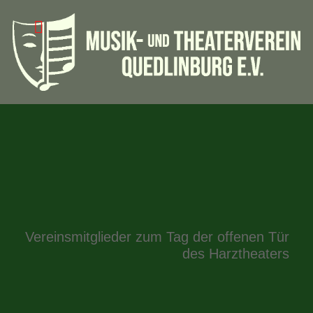
Vereinsmitglieder zum Tag der offenen Tür
des Harztheaters