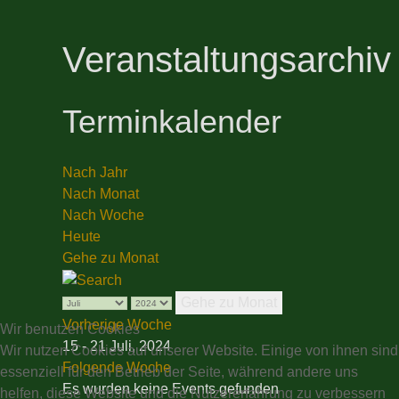
Veranstaltungsarchiv
Terminkalender
Nach Jahr
Nach Monat
Nach Woche
Heute
Gehe zu Monat
Gehe zu Monat
Vorherige Woche
Wir benutzen Cookies
15 - 21 Juli, 2024
Wir nutzen Cookies auf unserer Website. Einige von ihnen sind
Folgende Woche
essenziell für den Betrieb der Seite, während andere uns
Es wurden keine Events gefunden
helfen, diese Website und die Nutzererfahrung zu verbessern