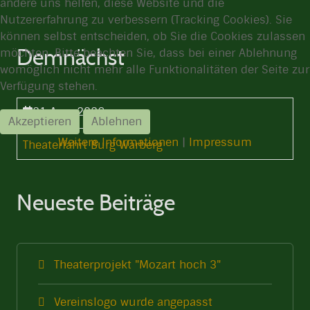
andere uns helfen, diese Website und die
Nutzererfahrung zu verbessern (Tracking Cookies). Sie
können selbst entscheiden, ob Sie die Cookies zulassen
Demnächst
möchten. Bitte beachten Sie, dass bei einer Ablehnung
womöglich nicht mehr alle Funktionalitäten der Seite zur
Verfügung stehen.
21 Aug. 2026
Akzeptieren
Ablehnen
14:30 Uhr
-
Weitere Informationen
|
Impressum
Theaterfahrt Burg Warberg
Neueste Beiträge
Theaterprojekt "Mozart hoch 3"
Vereinslogo wurde angepasst