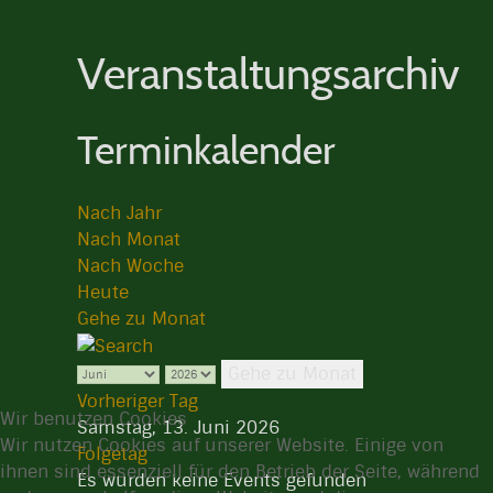
Veranstaltungsarchiv
Terminkalender
Nach Jahr
Nach Monat
Nach Woche
Heute
Gehe zu Monat
Gehe zu Monat
Vorheriger Tag
Wir benutzen Cookies
Samstag, 13. Juni 2026
Wir nutzen Cookies auf unserer Website. Einige von
Folgetag
ihnen sind essenziell für den Betrieb der Seite, während
Es wurden keine Events gefunden