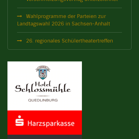
Wahlprogramme der Parteien zur
Landtagswahl 2026 in Sachsen-Anhalt
26. regionales Schülertheatertreffen