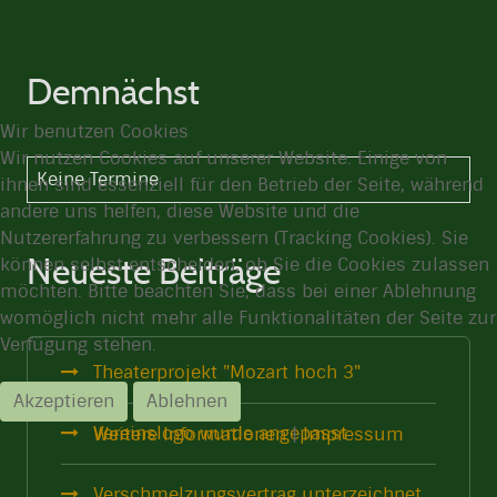
Demnächst
Wir benutzen Cookies
Wir nutzen Cookies auf unserer Website. Einige von
Keine Termine
ihnen sind essenziell für den Betrieb der Seite, während
andere uns helfen, diese Website und die
Nutzererfahrung zu verbessern (Tracking Cookies). Sie
Neueste Beiträge
können selbst entscheiden, ob Sie die Cookies zulassen
möchten. Bitte beachten Sie, dass bei einer Ablehnung
womöglich nicht mehr alle Funktionalitäten der Seite zur
Verfügung stehen.
Theaterprojekt "Mozart hoch 3"
Akzeptieren
Ablehnen
Vereinslogo wurde angepasst
Weitere Informationen
|
Impressum
Verschmelzungsvertrag unterzeichnet