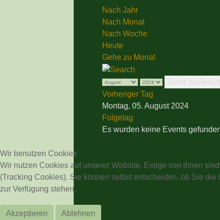
Nach Jahr
Nach Monat
Nach Woche
Heute
Gehe zu Monat
Gehe zu Mona
Vorheriger Tag
Montag, 05. August 2024
Folgetag
Es wurden keine Events gefunde
Wir benutzen Cookies
Wir nutzen Cookies auf unserer Website. Einige von ihnen sind
(Tracking Cookies). Sie können selbst entscheiden, ob Sie die
zur Verfügung stehen.
Akzeptieren
Ablehnen