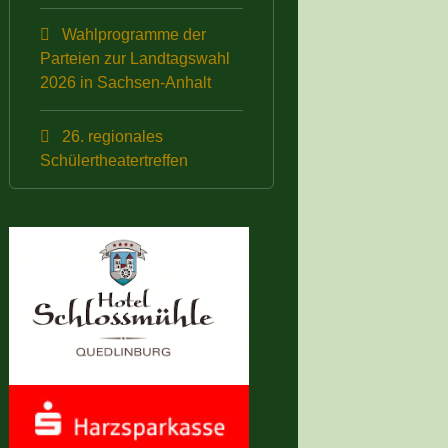
Wahlprogramme der
Parteien zur Landtagswahl
2026 in Sachsen-Anhalt
26. regionales
Schülertheatertreffen