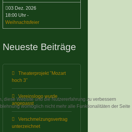
03 Dez. 2026
18:00 Uhr
-
Weihnachtsfeier
Neueste Beiträge
Theaterprojekt "Mozart
hoch 3"
Vereinslogo wurde
en, diese Website und die Nutzererfahrung zu verbessern
angepasst
Ablehnung womöglich nicht mehr alle Funktionalitäten der Seite
Verschmelzungsvertrag
unterzeichnet