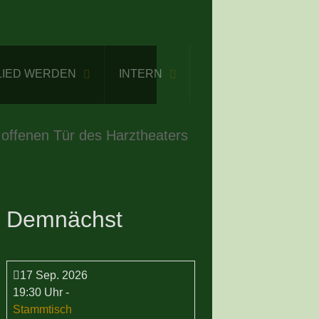
LIED WERDEN
INTERN
 offenen Tür des Harztheaters
Demnächst
17 Sep. 2026
19:30 Uhr
-
Stammtisch