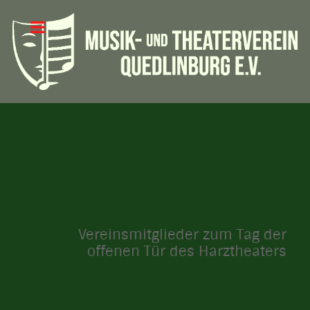
Vereinsmitglieder zum Tag der
offenen Tür des Harztheaters