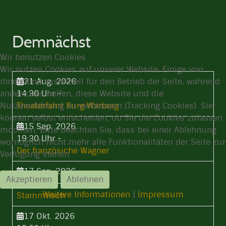
Demnächst
Wir benutzen Cookies
Wir nutzen Cookies auf unserer Website. Einige von
ihnen sind essenziell für den Betrieb der Seite, während
21 Aug. 2026
andere uns helfen, diese Website und die
14:30 Uhr
-
Nutzererfahrung zu verbessern (Tracking Cookies). Sie
Theaterfahrt Burg Warberg
können selbst entscheiden, ob Sie die Cookies zulassen
15 Sep. 2026
möchten. Bitte beachten Sie, dass bei einer Ablehnung
19:30 Uhr
-
womöglich nicht mehr alle Funktionalitäten der Seite zur
Der französiche Wagner
Verfügung stehen.
17 Sep. 2026
Akzeptieren
Ablehnen
19:30 Uhr
-
Weitere Informationen
|
Impressum
Stammtisch
17 Okt. 2026