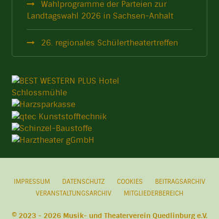
Wahlprogramme der Parteien zur
Landtagswahl 2026 in Sachsen-Anhalt
26. regionales Schülertheatertreffen
IMPRESSUM
DATENSCHUTZ
COOKIES
BEITRAGSARCHIV
VERANSTALTUNGSARCHIV
MITGLIEDERBEREICH
© 2023 - 2026 Musik- und Theaterverein Quedlinburg e.V.