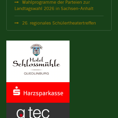
Wahlprogramme der Parteien zur
Landtagswahl 2026 in Sachsen-Anhalt
26. regionales Schülertheatertreffen