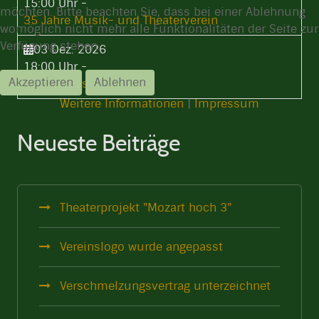
15:00 Uhr
-
möchten. Bitte beachten Sie, dass bei einer Ablehnung
35 Jahre Musik- und Theaterverein
womöglich nicht mehr alle Funktionalitäten der Seite zur
Verfügung stehen.
03 Dez. 2026
18:00 Uhr
-
Akzeptieren
Ablehnen
Weihnachtsfeier
Weitere Informationen
|
Impressum
Neueste Beiträge
Theaterprojekt "Mozart hoch 3"
Vereinslogo wurde angepasst
Verschmelzungsvertrag unterzeichnet