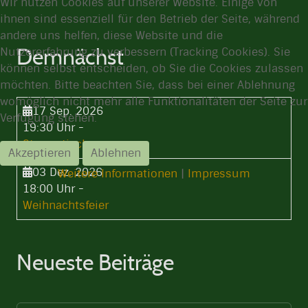
Wir nutzen Cookies auf unserer Website. Einige von
ihnen sind essenziell für den Betrieb der Seite, während
andere uns helfen, diese Website und die
Demnächst
Nutzererfahrung zu verbessern (Tracking Cookies). Sie
können selbst entscheiden, ob Sie die Cookies zulassen
möchten. Bitte beachten Sie, dass bei einer Ablehnung
womöglich nicht mehr alle Funktionalitäten der Seite zur
17 Sep. 2026
Verfügung stehen.
19:30 Uhr
-
Stammtisch
Akzeptieren
Ablehnen
03 Dez. 2026
Weitere Informationen
|
Impressum
18:00 Uhr
-
Weihnachtsfeier
Neueste Beiträge