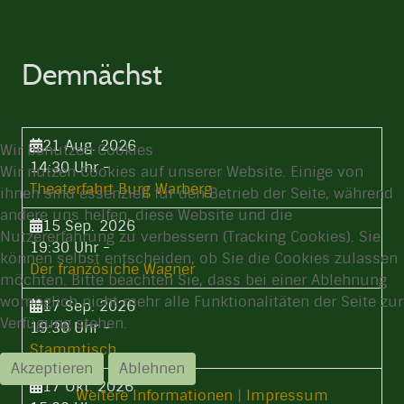
Demnächst
21 Aug. 2026
Wir benutzen Cookies
14:30 Uhr
-
Wir nutzen Cookies auf unserer Website. Einige von
Theaterfahrt Burg Warberg
ihnen sind essenziell für den Betrieb der Seite, während
andere uns helfen, diese Website und die
15 Sep. 2026
Nutzererfahrung zu verbessern (Tracking Cookies). Sie
19:30 Uhr
-
können selbst entscheiden, ob Sie die Cookies zulassen
Der französiche Wagner
möchten. Bitte beachten Sie, dass bei einer Ablehnung
womöglich nicht mehr alle Funktionalitäten der Seite zur
17 Sep. 2026
Verfügung stehen.
19:30 Uhr
-
Stammtisch
Akzeptieren
Ablehnen
17 Okt. 2026
Weitere Informationen
|
Impressum