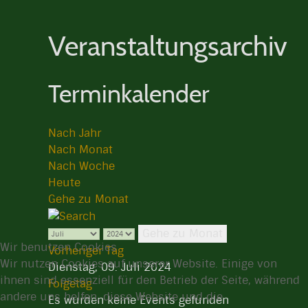
Veranstaltungsarchiv
Terminkalender
Nach Jahr
Nach Monat
Nach Woche
Heute
Gehe zu Monat
Gehe zu Monat
Wir benutzen Cookies
Vorheriger Tag
Wir nutzen Cookies auf unserer Website. Einige von
Dienstag, 09. Juli 2024
ihnen sind essenziell für den Betrieb der Seite, während
Folgetag
andere uns helfen, diese Website und die
Es wurden keine Events gefunden