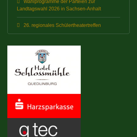
Wahlprogramme der Parteien zur
Landtagswahl 2026 in Sachsen-Anhalt
26. regionales Schülertheatertreffen