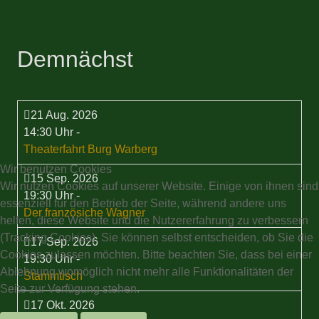
Demnächst
21 Aug. 2026
14:30 Uhr
-
Theaterfahrt Burg Warberg
Wir benutzen Cookies
15 Sep. 2026
Wir nutzen Cookies auf unserer Website. Einige von ihnen sind
19:30 Uhr
-
essenziell für den Betrieb der Seite, während andere uns
Der französiche Wagner
helfen, diese Website und die Nutzererfahrung zu verbessern
(Tracking Cookies). Sie können selbst entscheiden, ob Sie die
17 Sep. 2026
Cookies zulassen möchten. Bitte beachten Sie, dass bei einer
19:30 Uhr
-
Ablehnung womöglich nicht mehr alle Funktionalitäten der
Stammtisch
Seite zur Verfügung stehen.
17 Okt. 2026