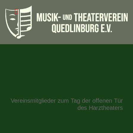
Vereinsmitglieder zum Tag der offenen Tür
des Harztheaters