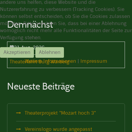
andere uns helfen, diese Website und die
Nutzererfahrung zu verbessern (Tracking Cookies). Sie
können selbst entscheiden, ob Sie die Cookies zulassen
Demnächst
möchten. Bitte beachten Sie, dass bei einer Ablehnung
womöglich nicht mehr alle Funktionalitäten der Seite zur
Verfügung stehen.
21 Aug. 2026
Akzeptieren
Ablehnen
14:30 Uhr
-
Weitere Informationen
|
Impressum
Theaterfahrt Burg Warberg
Neueste Beiträge
Theaterprojekt "Mozart hoch 3"
Vereinslogo wurde angepasst