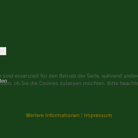
at
 sind essenziell für den Betrieb der Seite, während ande
den
eiden, ob Sie die Cookies zulassen möchten. Bitte beach
Weitere Informationen
|
Impressum