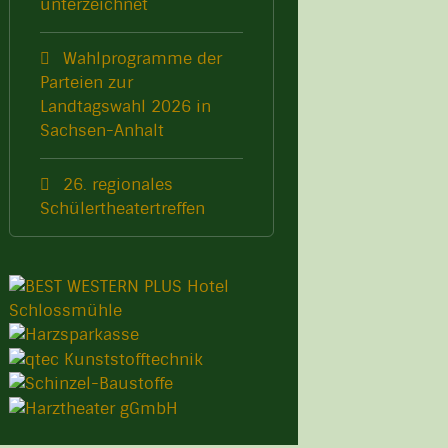
unterzeichnet
Wahlprogramme der
Parteien zur
Landtagswahl 2026 in
Sachsen-Anhalt
26. regionales
Schülertheatertreffen