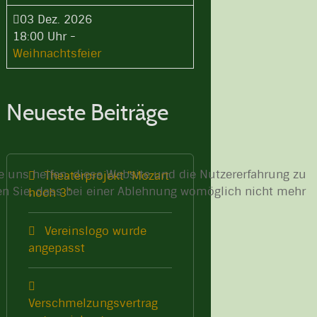
03 Dez. 2026
18:00 Uhr
-
Weihnachtsfeier
Neueste Beiträge
re uns helfen, diese Website und die Nutzererfahrung zu
Theaterprojekt "Mozart
ten Sie, dass bei einer Ablehnung womöglich nicht mehr
hoch 3"
Vereinslogo wurde
angepasst
Verschmelzungsvertrag