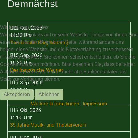
Demnächst
Wir benutzen Cookies
21 Aug. 2026
Wir nutzen Cookies auf unserer Website. Einige von ihnen sind
14:30 Uhr
-
essenziell für den Betrieb der Seite, während andere uns
Theaterfahrt Burg Warberg
helfen, diese Website und die Nutzererfahrung zu verbessern
15 Sep. 2026
(Tracking Cookies). Sie können selbst entscheiden, ob Sie die
19:30 Uhr
-
Cookies zulassen möchten. Bitte beachten Sie, dass bei einer
Der französiche Wagner
Ablehnung womöglich nicht mehr alle Funktionalitäten der
Seite zur Verfügung stehen.
17 Sep. 2026
19:30 Uhr
-
Akzeptieren
Ablehnen
Stammtisch
Weitere Informationen
|
Impressum
17 Okt. 2026
15:00 Uhr
-
35 Jahre Musik- und Theaterverein
03 Dez. 2026