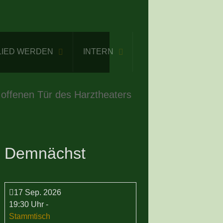
LIED WERDEN
INTERN
 offenen Tür des Harztheaters
Demnächst
17 Sep. 2026
19:30 Uhr
-
Stammtisch