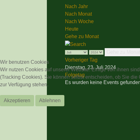
Nach Jahr
Nach Monat
Nach Woche
Heute
Gehe zu Monat
Gehe zu Mona
Vorheriger Tag
Wir benutzen Cookies
Dienstag, 23. Juli 2024
Wir nutzen Cookies auf unserer Website. Einige von ihnen sind
Folgetag
(Tracking Cookies). Sie können selbst entscheiden, ob Sie die
Es wurden keine Events gefunde
zur Verfügung stehen.
Akzeptieren
Ablehnen