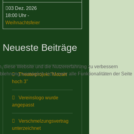
03 Dez. 2026
18:00 Uhr
-
Weihnachtsfeier
Neueste Beiträge
en, diese Website und die Nutzererfahrung zu verbessern
Ablehnung womöglich nicht mehr alle Funktionalitäten der Seite
Theaterprojekt "Mozart
hoch 3"
Vereinslogo wurde
angepasst
Verschmelzungsvertrag
unterzeichnet