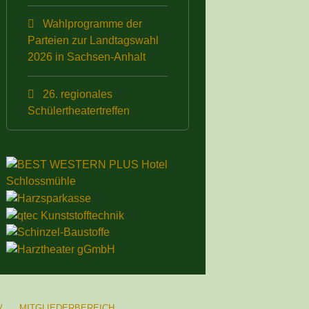
Wahlprogramme der
Parteien zur Landtagswahl
2026 in Sachsen-Anhalt
26. regionales
Schülertheatertreffen
V
MITGLIEDERBEREICH