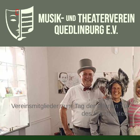
Vereinsmitglieder zum Tag der offenen Tür
des Harztheaters