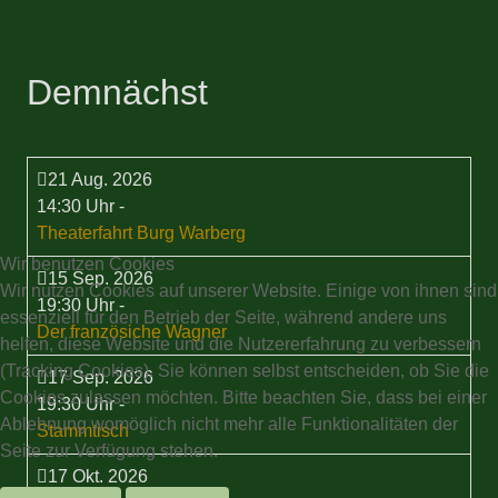
Demnächst
21 Aug. 2026
14:30 Uhr
-
Theaterfahrt Burg Warberg
Wir benutzen Cookies
15 Sep. 2026
Wir nutzen Cookies auf unserer Website. Einige von ihnen sind
19:30 Uhr
-
essenziell für den Betrieb der Seite, während andere uns
Der französiche Wagner
helfen, diese Website und die Nutzererfahrung zu verbessern
(Tracking Cookies). Sie können selbst entscheiden, ob Sie die
17 Sep. 2026
Cookies zulassen möchten. Bitte beachten Sie, dass bei einer
19:30 Uhr
-
Ablehnung womöglich nicht mehr alle Funktionalitäten der
Stammtisch
Seite zur Verfügung stehen.
17 Okt. 2026