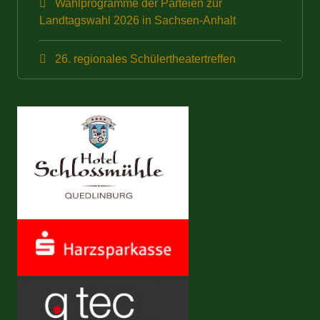
Wahlprogramme der Parteien zur
Landtagswahl 2026 in Sachsen-Anhalt
26. regionales Schülertheatertreffen