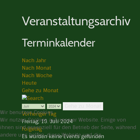
Veranstaltungsarchiv
Terminkalender
Nach Jahr
Nach Monat
Nach Woche
Heute
Gehe zu Monat
Gehe zu Monat
Wir benutzen Cookies
Vorheriger Tag
Wir nutzen Cookies auf unserer Website. Einige von
Freitag, 19. Juli 2024
ihnen sind essenziell für den Betrieb der Seite, während
Folgetag
andere uns helfen, diese Website und die
Es wurden keine Events gefunden