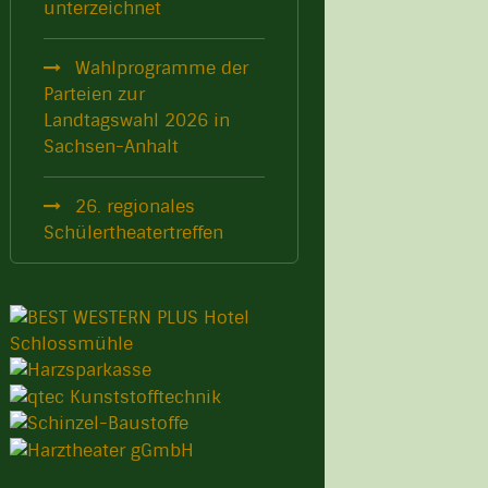
unterzeichnet
Wahlprogramme der
Parteien zur
Landtagswahl 2026 in
Sachsen-Anhalt
26. regionales
Schülertheatertreffen