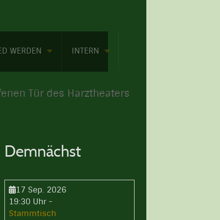
IED WERDEN
INTERN
fenen Tür des Harztheaters
Demnächst
17 Sep. 2026
19:30 Uhr
-
Stammtisch