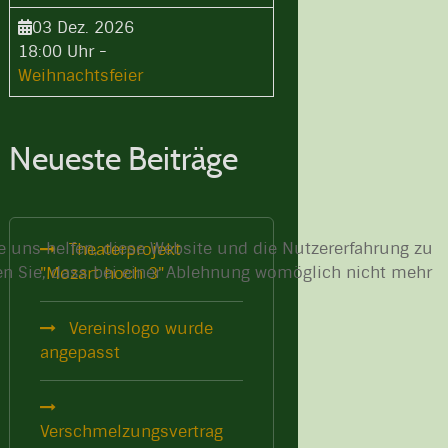
03 Dez. 2026
18:00 Uhr
-
Weihnachtsfeier
Neueste Beiträge
re uns helfen, diese Website und die Nutzererfahrung zu
Theaterprojekt
ten Sie, dass bei einer Ablehnung womöglich nicht mehr
"Mozart hoch 3"
Vereinslogo wurde
angepasst
Verschmelzungsvertrag