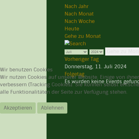
Nach Jahr
Nach Monat
Nach Woche
Heute
Gehe zu Monat
Gehe zu Mon
Vorheriger Tag
Donnerstag, 11. Juli 2024
Wir benutzen Cookies
Folgetag
Wir nutzen Cookies auf unserer Website. Einige von ihnen
Es wurden keine Events gefun
verbessern (Tracking Cookies). Sie können selbst entsch
alle Funktionalitäten der Seite zur Verfügung stehen.
Akzeptieren
Ablehnen