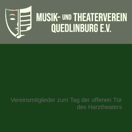
Vereinsmitglieder zum Tag der offenen Tür
des Harztheaters