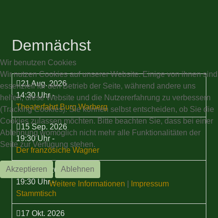
Demnächst
Wir benutzen Cookies
Wir nutzen Cookies auf unserer Website. Einige von ihnen sind
21 Aug. 2026
essenziell für den Betrieb der Seite, während andere uns
14:30 Uhr
-
helfen, diese Website und die Nutzererfahrung zu verbessern
Theaterfahrt Burg Warberg
(Tracking Cookies). Sie können selbst entscheiden, ob Sie die
Cookies zulassen möchten. Bitte beachten Sie, dass bei einer
15 Sep. 2026
Ablehnung womöglich nicht mehr alle Funktionalitäten der
19:30 Uhr
-
Seite zur Verfügung stehen.
Der französiche Wagner
Akzeptieren
Ablehnen
17 Sep. 2026
19:30 Uhr
-
Weitere Informationen
|
Impressum
Stammtisch
17 Okt. 2026