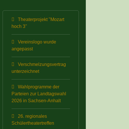
Theaterprojekt "Mozart
hoch 3"
Vereinslogo wurde
angepasst
Verschmelzungsvertrag
unterzeichnet
Wahlprogramme der
Parteien zur Landtagswahl
2026 in Sachsen-Anhalt
26. regionales
Schülertheatertreffen