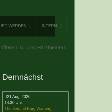
LIED WERDEN
INTERN
 offenen Tür des Harztheaters
Demnächst
21 Aug. 2026
14:30 Uhr
-
Theaterfahrt Burg Warberg