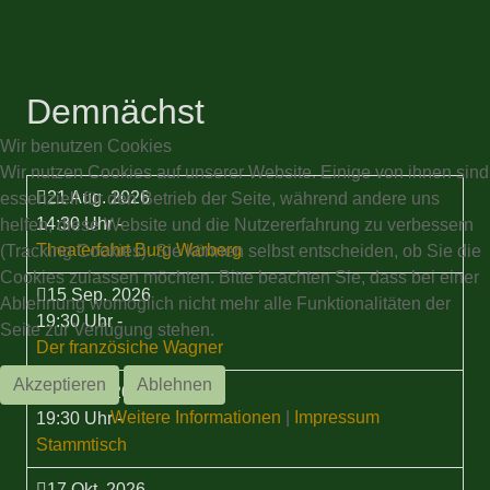
Demnächst
Wir benutzen Cookies
Wir nutzen Cookies auf unserer Website. Einige von ihnen sind
21 Aug. 2026
essenziell für den Betrieb der Seite, während andere uns
14:30 Uhr
-
helfen, diese Website und die Nutzererfahrung zu verbessern
Theaterfahrt Burg Warberg
(Tracking Cookies). Sie können selbst entscheiden, ob Sie die
Cookies zulassen möchten. Bitte beachten Sie, dass bei einer
15 Sep. 2026
Ablehnung womöglich nicht mehr alle Funktionalitäten der
19:30 Uhr
-
Seite zur Verfügung stehen.
Der französiche Wagner
Akzeptieren
Ablehnen
17 Sep. 2026
Weitere Informationen
|
Impressum
19:30 Uhr
-
Stammtisch
17 Okt. 2026