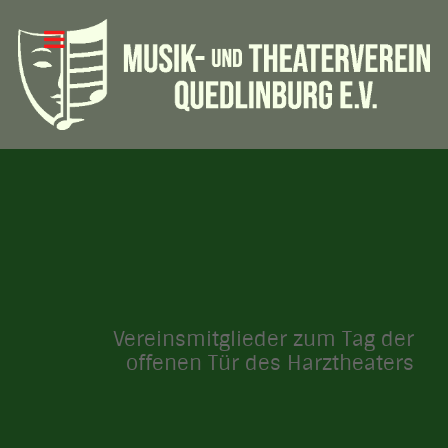
Vereinsmitglieder zum Tag der
offenen Tür des Harztheaters