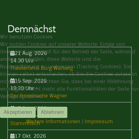
Demnächst
Wir benutzen Cookies
Wir nutzen Cookies auf unserer Website. Einige von
ihnen sind essenziell für den Betrieb der Seite, während
21 Aug. 2026
andere uns helfen, diese Website und die
14:30 Uhr
-
Nutzererfahrung zu verbessern (Tracking Cookies). Sie
Theaterfahrt Burg Warberg
können selbst entscheiden, ob Sie die Cookies zulassen
15 Sep. 2026
möchten. Bitte beachten Sie, dass bei einer Ablehnung
19:30 Uhr
-
womöglich nicht mehr alle Funktionalitäten der Seite zur
Der französiche Wagner
Verfügung stehen.
17 Sep. 2026
Akzeptieren
Ablehnen
19:30 Uhr
-
Weitere Informationen
|
Impressum
Stammtisch
17 Okt. 2026