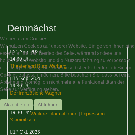
Demnächst
Wir benutzen Cookies
Wir nutzen Cookies auf unserer Website. Einige von ihnen sind
21 Aug. 2026
essenziell für den Betrieb der Seite, während andere uns
14:30 Uhr
-
helfen, diese Website und die Nutzererfahrung zu verbessern
Theaterfahrt Burg Warberg
(Tracking Cookies). Sie können selbst entscheiden, ob Sie die
Cookies zulassen möchten. Bitte beachten Sie, dass bei einer
15 Sep. 2026
Ablehnung womöglich nicht mehr alle Funktionalitäten der
19:30 Uhr
-
Seite zur Verfügung stehen.
Der französiche Wagner
Akzeptieren
Ablehnen
17 Sep. 2026
19:30 Uhr
-
Weitere Informationen
|
Impressum
Stammtisch
17 Okt. 2026