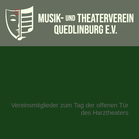
Vereinsmitglieder zum Tag der offenen Tür
des Harztheaters