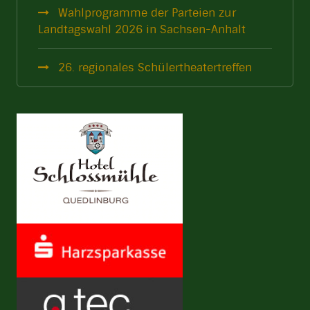
Wahlprogramme der Parteien zur
Landtagswahl 2026 in Sachsen-Anhalt
26. regionales Schülertheatertreffen