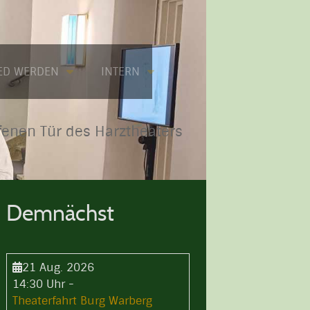
IED WERDEN
INTERN
fenen Tür des Harztheaters
Demnächst
21 Aug. 2026
14:30 Uhr
-
Theaterfahrt Burg Warberg