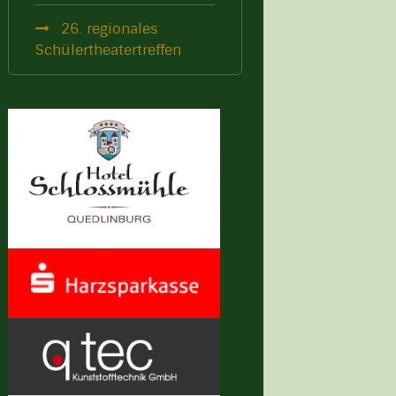
26. regionales
Schülertheatertreffen