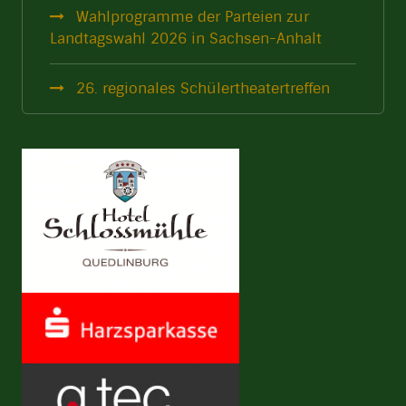
Wahlprogramme der Parteien zur
Landtagswahl 2026 in Sachsen-Anhalt
26. regionales Schülertheatertreffen