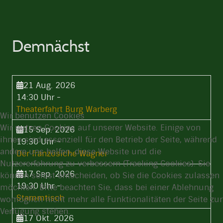
Demnächst
21 Aug. 2026
14:30 Uhr
-
Theaterfahrt Burg Warberg
Wir benutzen Cookies
Wir nutzen Cookies auf unserer Website. Einige von
15 Sep. 2026
ihnen sind essenziell für den Betrieb der Seite, während
19:30 Uhr
-
andere uns helfen, diese Website und die
Der französiche Wagner
Nutzererfahrung zu verbessern (Tracking Cookies). Sie
17 Sep. 2026
können selbst entscheiden, ob Sie die Cookies zulassen
19:30 Uhr
-
möchten. Bitte beachten Sie, dass bei einer Ablehnung
Stammtisch
womöglich nicht mehr alle Funktionalitäten der Seite zur
Verfügung stehen.
17 Okt. 2026