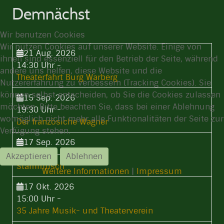
Demnächst
Wir benutzen Cookies
Wir nutzen Cookies auf unserer Website. Einige von
21 Aug. 2026
ihnen sind essenziell für den Betrieb der Seite, während
14:30 Uhr
-
andere uns helfen, diese Website und die
Theaterfahrt Burg Warberg
Nutzererfahrung zu verbessern (Tracking Cookies). Sie
können selbst entscheiden, ob Sie die Cookies zulassen
15 Sep. 2026
möchten. Bitte beachten Sie, dass bei einer Ablehnung
19:30 Uhr
-
womöglich nicht mehr alle Funktionalitäten der Seite zur
Der französiche Wagner
Verfügung stehen.
17 Sep. 2026
19:30 Uhr
-
Akzeptieren
Ablehnen
Stammtisch
Weitere Informationen
|
Impressum
17 Okt. 2026
15:00 Uhr
-
35 Jahre Musik- und Theaterverein