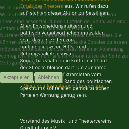
Erhalt des Theaters
aus. Wir rufen dazu
Wir benutzen Cookies
auf, sich an dieser Aktion zu beteiligen.
Wir nutzen Cookies auf unserer Website. Einige von
ihnen sind essenziell für den Betrieb der Seite, während
Allen Entscheidungsträgern und
andere uns helfen, diese Website und die
politisch Verantwortlichen muss klar
Nutzererfahrung zu verbessern (Tracking Cookies). Sie
sein, dass in Zeiten von
können selbst entscheiden, ob Sie die Cookies zulassen
milliarenschweren Hilfs- und
möchten. Bitte beachten Sie, dass bei einer Ablehnung
Rettungspaketen sowie
womöglich nicht mehr alle Funktionalitäten der Seite zur
Sonderhaushalten die Kultur nicht auf
Verfügung stehen.
der Strecke bleiben darf. Die Zunahme
des Einflusses der Extremisten vom
Akzeptieren
Ablehnen
linken und rechten Rand des politischen
Weitere Informationen
|
Impressum
Spektrums sollte allen demokratischen
Parteien Warnung genug sein.
Vorstand des Musik- und Theatervereins
Quedlinburg e.V.