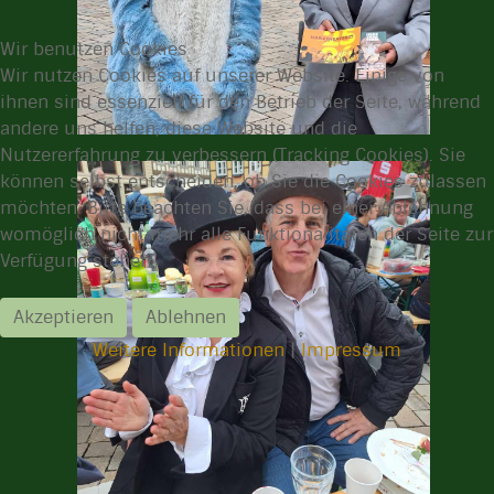
Wir benutzen Cookies
Wir nutzen Cookies auf unserer Website. Einige von
ihnen sind essenziell für den Betrieb der Seite, während
andere uns helfen, diese Website und die
Nutzererfahrung zu verbessern (Tracking Cookies). Sie
können selbst entscheiden, ob Sie die Cookies zulassen
möchten. Bitte beachten Sie, dass bei einer Ablehnung
womöglich nicht mehr alle Funktionalitäten der Seite zur
Verfügung stehen.
Akzeptieren
Ablehnen
Weitere Informationen
|
Impressum