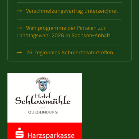
Verschmelzungsvertrag unterzeichnet
Wahlprogramme der Parteien zur
Landtagswahl 2026 in Sachsen-Anhalt
26. regionales Schülertheatertreffen