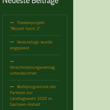
Neueste Beiträge
Theaterprojekt
"Mozart hoch 3"
Vereinslogo wurde
angepasst
Verschmelzungsvertrag
unterzeichnet
Wahlprogramme der
Parteien zur
Landtagswahl 2026 in
Sachsen-Anhalt