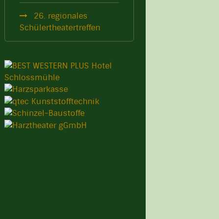
26. regionales
Schülertheatertreffen