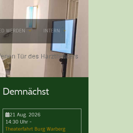
IED WERDEN
INTERN
fenen Tür des Harztheaters
Demnächst
21 Aug. 2026
14:30 Uhr
-
Theaterfahrt Burg Warberg