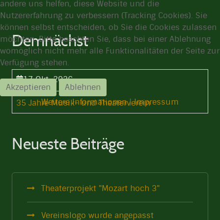
andere uns helfen, diese Website und die
Nutzererfahrung zu verbessern (Tracking Cookies). Sie
können selbst entscheiden, ob Sie die Cookies zulassen
Demnächst
möchten. Bitte beachten Sie, dass bei einer Ablehnung
womöglich nicht mehr alle Funktionalitäten der Seite zur
Verfügung stehen.
17 Okt. 2026
Akzeptieren
Ablehnen
15:00 Uhr
-
Weitere Informationen
|
Impressum
35 Jahre Musik- und Theaterverein
Neueste Beiträge
Theaterprojekt "Mozart hoch 3"
Vereinslogo wurde angepasst