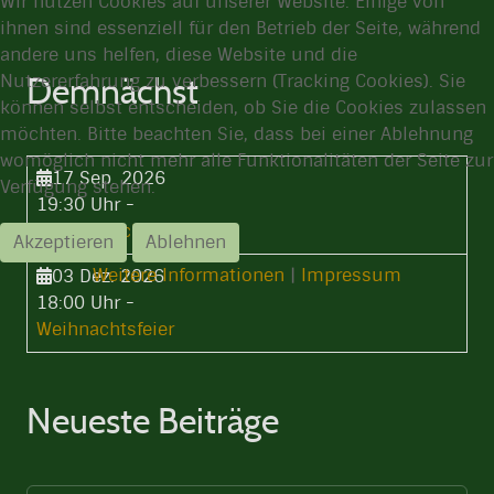
Wir nutzen Cookies auf unserer Website. Einige von
ihnen sind essenziell für den Betrieb der Seite, während
andere uns helfen, diese Website und die
Nutzererfahrung zu verbessern (Tracking Cookies). Sie
Demnächst
können selbst entscheiden, ob Sie die Cookies zulassen
möchten. Bitte beachten Sie, dass bei einer Ablehnung
womöglich nicht mehr alle Funktionalitäten der Seite zur
17 Sep. 2026
Verfügung stehen.
19:30 Uhr
-
Stammtisch
Akzeptieren
Ablehnen
Weitere Informationen
|
Impressum
03 Dez. 2026
18:00 Uhr
-
Weihnachtsfeier
Neueste Beiträge