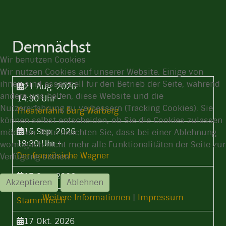
Demnächst
Wir benutzen Cookies
Wir nutzen Cookies auf unserer Website. Einige von
ihnen sind essenziell für den Betrieb der Seite, während
21 Aug. 2026
andere uns helfen, diese Website und die
14:30 Uhr
-
Nutzererfahrung zu verbessern (Tracking Cookies). Sie
Theaterfahrt Burg Warberg
können selbst entscheiden, ob Sie die Cookies zulassen
15 Sep. 2026
möchten. Bitte beachten Sie, dass bei einer Ablehnung
19:30 Uhr
-
womöglich nicht mehr alle Funktionalitäten der Seite zur
Der französiche Wagner
Verfügung stehen.
17 Sep. 2026
Akzeptieren
Ablehnen
19:30 Uhr
-
Weitere Informationen
|
Impressum
Stammtisch
17 Okt. 2026