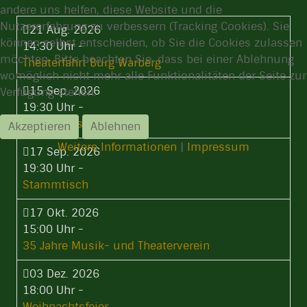
andere uns helfen, diese Website und die
Nutzererfahrung zu verbessern (Tracking Cookies). Sie
21 Aug. 2026
können selbst entscheiden, ob Sie die Cookies zulassen
14:30 Uhr
-
möchten. Bitte beachten Sie, dass bei einer Ablehnung
Theaterfahrt Burg Warberg
womöglich nicht mehr alle Funktionalitäten der Seite zur
15 Sep. 2026
Verfügung stehen.
19:30 Uhr
-
Der französiche Wagner
Akzeptieren
Ablehnen
Weitere Informationen
|
Impressum
17 Sep. 2026
19:30 Uhr
-
Stammtisch
17 Okt. 2026
15:00 Uhr
-
35 Jahre Musik- und Theaterverein
03 Dez. 2026
18:00 Uhr
-
Weihnachtsfeier