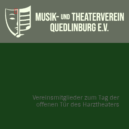
Vereinsmitglieder zum Tag der
offenen Tür des Harztheaters